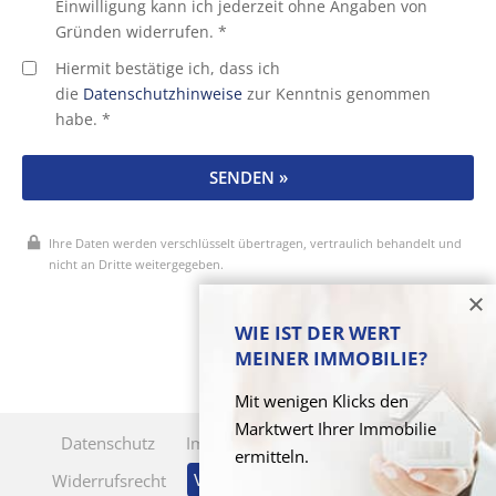
Einwilligung kann ich jederzeit ohne Angaben von
Gründen widerrufen. *
Hiermit bestätige ich, dass ich
die
Datenschutzhinweise
zur Kenntnis genommen
habe. *
SENDEN »
Ihre Daten werden verschlüsselt übertragen, vertraulich behandelt und
nicht an Dritte weitergegeben.
* Pflichtfelder
WIE IST DER WERT
MEINER IMMOBILIE?
Mit wenigen Klicks den
Marktwert Ihrer Immobilie
Datenschutz
Impressum
Cookie-Verwaltung
ermitteln.
Vertrag widerrufen
Widerrufsrecht
KI-Nutzung