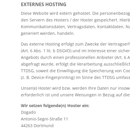
EXTERNES HOSTING
Diese Website wird extern gehostet. Die personenbezog
den Servern des Hosters / der Hoster gespeichert. Hier
Kommunikationsdaten, Vertragsdaten, Kontaktdaten, Na
generiert werden, handeln.
Das externe Hosting erfolgt zum Zwecke der Vertragse
(Art. 6 Abs. 1 lit. b DSGVO) und im Interesse einer sich
Angebots durch einen professionellen Anbieter (Art. 6 A
abgefragt wurde, erfolgt die Verarbeitung ausschließlic
TTDSG, soweit die Einwilligung die Speicherung von Coo
(z. B. Device-Fingerprinting) im Sinne des TTDSG umfasst
Unser(e) Hoster wird bzw. werden Ihre Daten nur insowei
erforderlich ist und unsere Weisungen in Bezug auf die
Wir setzen folgende(n) Hoster ein:
Dogado
Antonio-Segni-Straße 11
44263 Dortmund