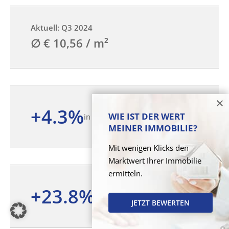
Aktuell: Q3 2024
∅ € 10,56 / m²
+4.3%
WIE IST DER WERT
in 12 Monaten
MEINER IMMOBILIE?
Mit wenigen Klicks den
Marktwert Ihrer Immobilie
ermitteln.
+23.8%
seit Q1 2020
JETZT BEWERTEN