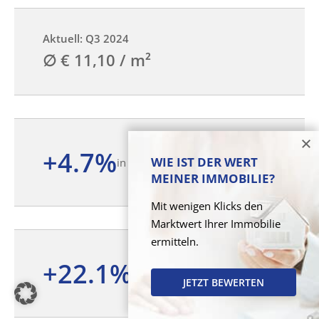
Aktuell: Q3 2024
∅ € 11,10 / m²
+4.7%
WIE IST DER WERT
in 12 Monaten
MEINER IMMOBILIE?
Mit wenigen Klicks den
Marktwert Ihrer Immobilie
ermitteln.
+22.1%
seit Q1 2020
JETZT BEWERTEN