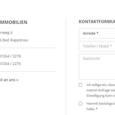
IMMOBILIEN
KONTAKTFORMU
rnweg 6
6 Bad Rappenau
 07264 / 2278
07264 / 2270
il an uns »
Ich willige ein, 
meiner Anfrage ve
Einwilligung kann 
Hiermit bestätige i
habe. *