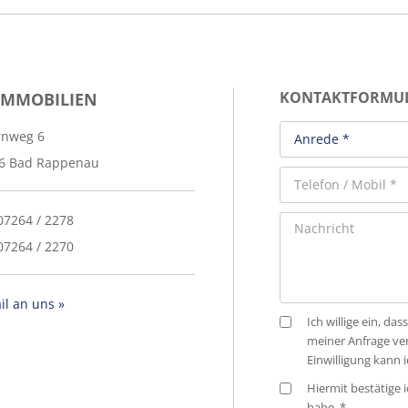
IMMOBILIEN
KONTAKTFORMU
rnweg 6
6 Bad Rappenau
 07264 / 2278
07264 / 2270
il an uns »
Ich willige ein, 
meiner Anfrage ve
Einwilligung kann 
Hiermit bestätige i
habe. *