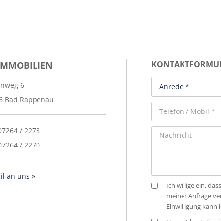
IMMOBILIEN
KONTAKTFORMU
rnweg 6
6 Bad Rappenau
 07264 / 2278
07264 / 2270
il an uns »
Ich willige ein, 
meiner Anfrage ve
Einwilligung kann 