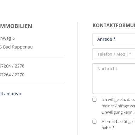
IMMOBILIEN
KONTAKTFORMU
rnweg 6
6 Bad Rappenau
 07264 / 2278
07264 / 2270
il an uns »
Ich willige ein, 
meiner Anfrage ve
Einwilligung kann 
Hiermit bestätige i
habe. *