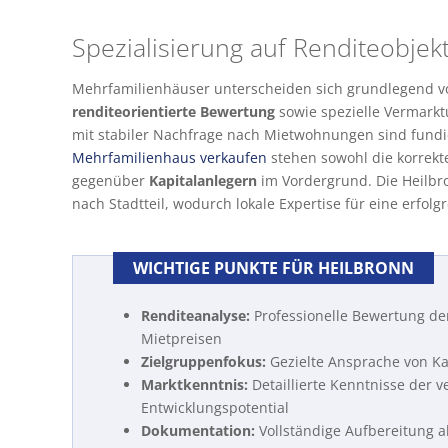
Spezialisierung auf Renditeobjek
Mehrfamilienhäuser unterscheiden sich grundlegend vo
renditeorientierte Bewertung
sowie spezielle Vermarktu
mit stabiler Nachfrage nach Mietwohnungen sind fundi
Mehrfamilienhaus verkaufen
stehen sowohl die korrekt
gegenüber
Kapitalanlegern
im Vordergrund. Die Heilbr
nach Stadtteil, wodurch lokale Expertise für eine erfolgr
WICHTIGE PUNKTE FÜR HEILBRONN
Renditeanalyse:
Professionelle Bewertung der
Mietpreisen
Zielgruppenfokus:
Gezielte Ansprache von Kap
Marktkenntnis:
Detaillierte Kenntnisse der 
Entwicklungspotential
Dokumentation:
Vollständige Aufbereitung a