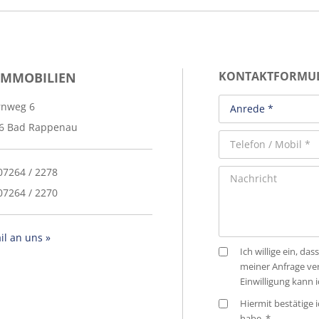
IMMOBILIEN
KONTAKTFORMU
rnweg 6
6 Bad Rappenau
 07264 / 2278
07264 / 2270
il an uns »
Ich willige ein, 
meiner Anfrage ve
Einwilligung kann 
Hiermit bestätige i
habe. *