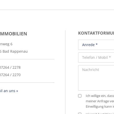
IMMOBILIEN
KONTAKTFORMU
rnweg 6
6 Bad Rappenau
 07264 / 2278
07264 / 2270
il an uns »
Ich willige ein, 
meiner Anfrage ve
Einwilligung kann 