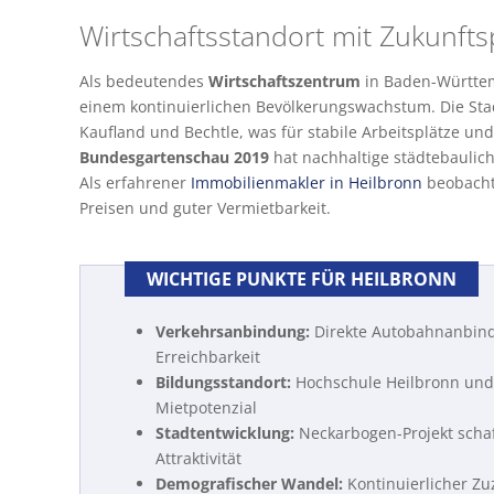
Wirtschaftsstandort mit Zukunfts
Als bedeutendes
Wirtschaftszentrum
in Baden-Württemb
einem kontinuierlichen Bevölkerungswachstum. Die Stad
Kaufland und Bechtle, was für stabile Arbeitsplätze u
Bundesgartenschau 2019
hat nachhaltige städtebaulich
Als erfahrener
Immobilienmakler in Heilbronn
beobachte
Preisen und guter Vermietbarkeit.
WICHTIGE PUNKTE FÜR HEILBRONN
Verkehrsanbindung:
Direkte Autobahnanbind
Erreichbarkeit
Bildungsstandort:
Hochschule Heilbronn und
Mietpotenzial
Stadtentwicklung:
Neckarbogen-Projekt scha
Attraktivität
Demografischer Wandel:
Kontinuierlicher Zu