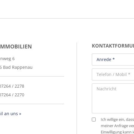
IMMOBILIEN
KONTAKTFORMU
rnweg 6
6 Bad Rappenau
 07264 / 2278
07264 / 2270
il an uns »
Ich willige ein, 
meiner Anfrage ve
Einwilligung kann 